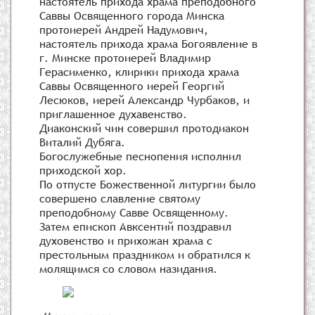
настоятель прихода храма преподобного
Саввы Освященного города Минска
протоиерей Андрей Надумович,
настоятель прихода храма Богоявление в
г. Минске протоиерей Владимир
Герасименко, клирики прихода храма
Саввы Освященного иерей Георгий
Лесюков, иерей Александр Чурбаков, и
приглашенное духавенство.
Диаконский чин совершил протодиакон
Виталий Дубяга.
Богослужебные песнопения исполнил
приходской хор.
По отпусте Божественной литургии было
совершено славление святому
преподобному Савве Освященному.
Затем епископ Авксентий поздравил
духовенство и прихожан храма с
престольным праздником и обратился к
молящимся со словом назидания.