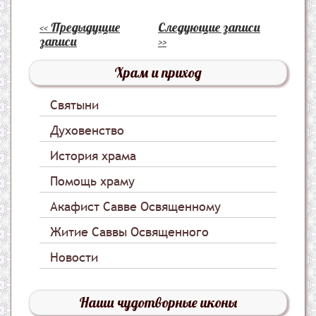
<< Предыдущие
Следующие записи
записи
>>
Храм и приход
Святыни
Духовенство
История храма
Помощь храму
Акафист Савве Освященному
Житие Саввы Освященного
Новости
Наши чудотворные иконы