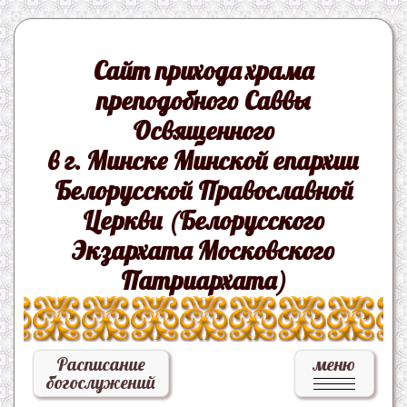
Сайт прихода храма
преподобного Саввы
Освященного
в г. Минске Минской епархии
Белорусской Православной
Церкви (Белорусского
Экзархата Московского
Патриархата)
Расписание
меню
богослужений