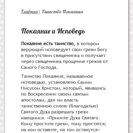
Главная
/
Таинство Покаяния
Покаяние и Исповедь
Покаяние есть таинство
, в котором
верующий исповедует свои грехи Богу
в присутствии священника и получает
через священника прощение грехов от
Самого Господа.
Таинство Покаяния, называемое
исповедью, установлено Самим
Иисусом Христом, который, явившись
по Воскресении своем святым
апостолам, дал им власть
таинственною силою (благодатью)
Святого Духа разрешать грехи
кающимся. «Примите Духа Святаго.
Кому простите грехи, тому простятся;
на ком оставите, на том останутся»