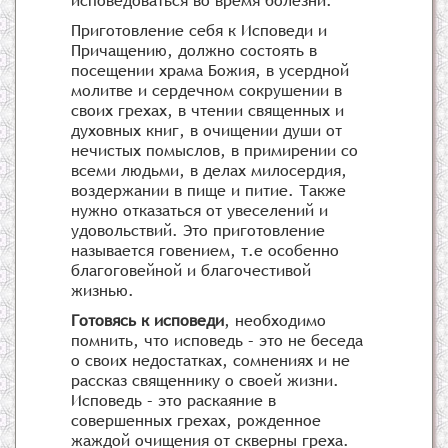
исповедоваться во время болезни.
Приготовление себя к Исповеди и
Причащению, должно состоять в
посещении храма Божия, в усердной
молитве и сердечном сокрушении в
своих грехах, в чтении священных и
духовных книг, в очищении души от
нечистых помыслов, в примирении со
всеми людьми, в делах милосердия,
воздержании в пище и питие. Также
нужно отказаться от увеселений и
удовольствий. Это приготовление
называется говением, т.е особенно
благоговейной и благочестивой
жизнью.
Готовясь к исповеди
, необходимо
помнить, что исповедь – это не беседа
о своих недостатках, сомнениях и не
рассказ священнику о своей жизни.
Исповедь – это раскаяние в
совершенных грехах, рожденное
жаждой очищения от скверны греха.