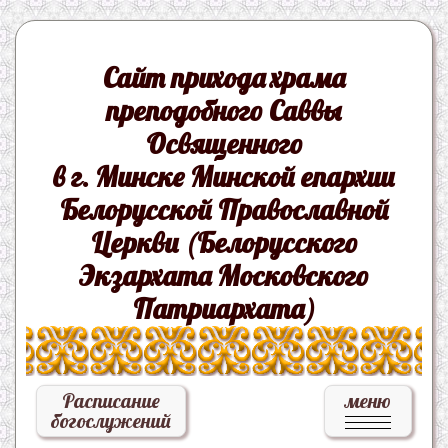
Сайт прихода храма
преподобного Саввы
Освященного
в г. Минске Минской епархии
Белорусской Православной
Церкви (Белорусского
Экзархата Московского
Патриархата)
Расписание
меню
богослужений