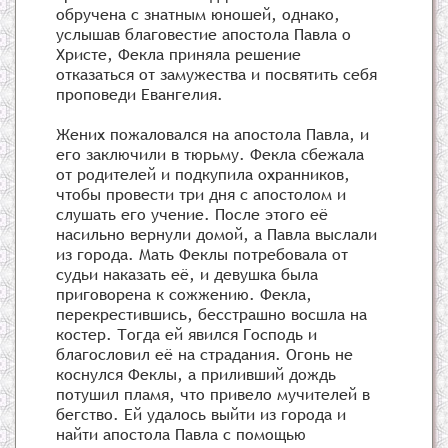
обручена с знатным юношей, однако,
услышав благовестие апостола Павла о
Христе, Фекла приняла решение
отказаться от замужества и посвятить себя
проповеди Евангелия.
Жених пожаловался на апостола Павла, и
его заключили в тюрьму. Фекла сбежала
от родителей и подкупила охранников,
чтобы провести три дня с апостолом и
слушать его учение. После этого её
насильно вернули домой, а Павла выслали
из города. Мать Феклы потребовала от
судьи наказать её, и девушка была
приговорена к сожжению. Фекла,
перекрестившись, бесстрашно восшла на
костер. Тогда ей явился Господь и
благословил её на страдания. Огонь не
коснулся Феклы, а приливший дождь
потушил пламя, что привело мучителей в
бегство. Ей удалось выйти из города и
найти апостола Павла с помощью