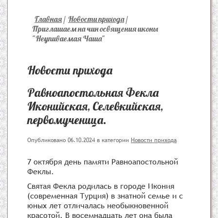
Главная
/
Новости прихода
/
Приглашаем на чин освящения иконы
"Неупиваемая Чаша"
Новости прихода
Равноапостольная Фекла
Иконийская, Селевкийская,
первомученица.
Опубликовано 06.10.2024
в категории
Новости прихода
7 октября день памяти Равноапостольной
Феклы.
Святая Фекла родилась в городе Икония
(современная Турция) в знатной семье и с
юных лет отличалась необыкновенной
красотой. В восемнадцать лет она была