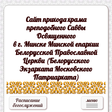
Сайт прихода храма
преподобного Саввы
Освященного
в г. Минске Минской епархии
Белорусской Православной
Церкви (Белорусского
Экзархата Московского
Патриархата)
Расписание
меню
богослужений