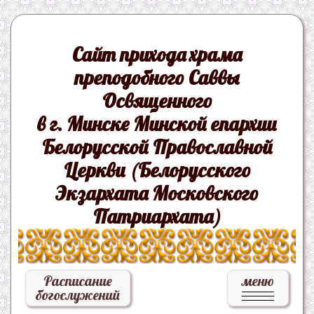
Сайт прихода храма
преподобного Саввы
Освященного
в г. Минске Минской епархии
Белорусской Православной
Церкви (Белорусского
Экзархата Московского
Патриархата)
Расписание
меню
богослужений