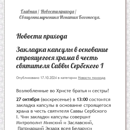
Главная
/
Новости прихода
/
Священномученика Игнатия Богоносца.
Новости прихода
Закладка капсулы в основание
строящегося храма в честь
святителя Саввы Сербского I
Опубликовано 17.10.2024
в категории
Новости прихода
Возлюбленные во Христе братья и сестры!
27 октября
(воскресенье) в
13:00
состоится
закладка капсулы в основание строящегося
храма в честь святителя Саввы Сербского
I. Чин закладки капсулы совершит
Митрополит Минский и Заславский,
Патриарший Экзарх всея Беларуси