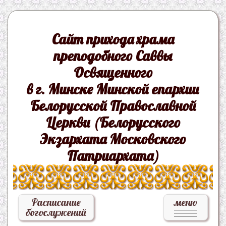
Сайт прихода храма
преподобного Саввы
Освященного
в г. Минске Минской епархии
Белорусской Православной
Церкви (Белорусского
Экзархата Московского
Патриархата)
Расписание
меню
богослужений