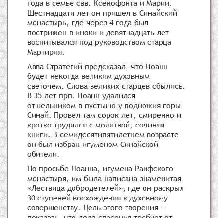
года в семье свв. Ксенофонта и Марии.
Шестнадцати лет он пришел в Синайский
монастырь, где через 4 года был
пострижен в иноки и девятнадцать лет
воспитывался под руководством старца
Мартирия.
Авва Стратегий предсказал, что Иоанн
будет некогда великим духовным
светочем. Слова великих старцев сбылись.
В 35 лет прп. Иоанн удалился
отшельником в пустыню у подножия горы
Синай. Провел там сорок лет, смиренно и
кротко трудился с молитвой, сочиняя
книги. В семидесятипятилетнем возрасте
он был избран игуменом Синайской
обители.
По просьбе Иоанна, игумена Раифского
монастыря, им была написана знаменитая
«Лествица добродетелей», где он раскрыл
30 ступеней восхождения к духовному
совершенству. Цель этого творения —
показать, что дело спасения требует от