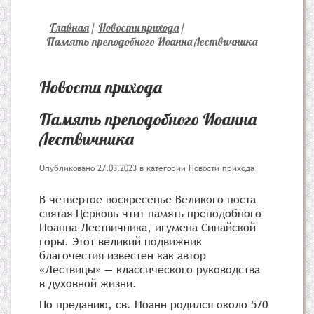
Главная
/
Новости прихода
/
Память преподобного Иоанна Лествичника
Новости прихода
Память преподобного Иоанна
Лествичника
Опубликовано 27.03.2023
в категории
Новости прихода
В четвертое воскресенье Великого поста
святая Церковь чтит память преподобного
Иоанна Лествичника, игумена Синайской
горы. Этот великий подвижник
благочестия известен как автор
«Лествицы» — классического руководства
в духовной жизни.
По преданию, св. Иоанн родился около 570