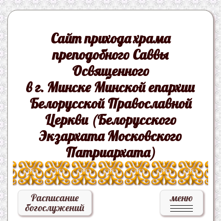
Сайт прихода храма
преподобного Саввы
Освященного
в г. Минске Минской епархии
Белорусской Православной
Церкви (Белорусского
Экзархата Московского
Патриархата)
Расписание
меню
богослужений