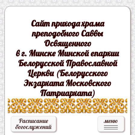
Сайт прихода храма
преподобного Саввы
Освященного
в г. Минске Минской епархии
Белорусской Православной
Церкви (Белорусского
Экзархата Московского
Патриархата)
Расписание
меню
богослужений