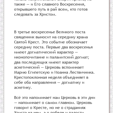
также — и Его славного Воскресения,
открывшего путь в рай всем, кто готов
следовать за Христом.
В третье воскресенье Великого поста
священник выносит на середину храма
Святой Крест. Это событие обозначает
середину поста. Первые два воскресенья
имеют догматический характер —
иконопочитание и паламитский догмат;
два последующих имеют характер
аскетический — Церковь вспоминает
Марию Египетскую и Иоанна Лествичника.
Крестопоклонная неделя объединяет в
себе оба направления — догматику и
аскетику.
Всё это напоминает нам Церковь в эти дни
— напоминает о самом главном. Церковь
говорит о Кресте, но не о страданиях
Христа на нем, а о победе и радости.